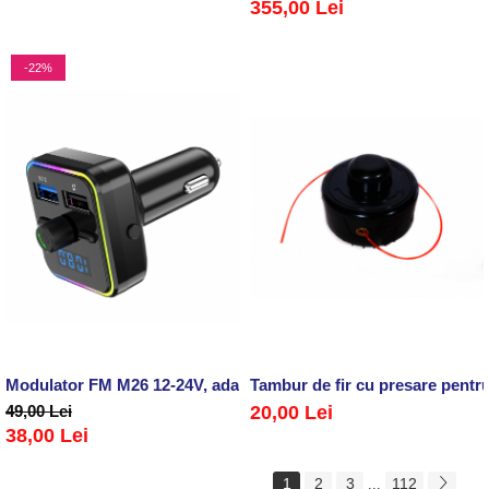
355,00 Lei
-22%
Modulator FM M26 12-24V, adaptor bluetooth
Tambur de fir cu presare pent
49,00 Lei
20,00 Lei
38,00 Lei
1
2
3
112
...