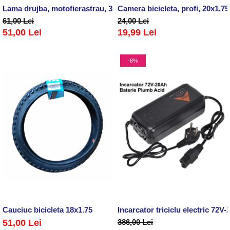
Lama drujba, motofierastrau, 31D,.325'',1.3mm, prindere mica
Camera bicicleta, profi, 20x1.75
61,00 Lei
24,00 Lei
51,00 Lei
19,99 Lei
-8%
Cauciuc bicicleta 18x1.75
Incarcator triciclu electric 72
51,00 Lei
386,00 Lei