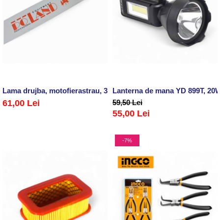
Lama drujba, motofierastrau, 36D,3/8'',1.6mm
Lanterna de mana YD 899T, 20
61,00 Lei
59,50 Lei
55,00 Lei
-7%