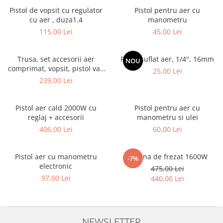
Truse lipit
Drujbe
Scule pentru instalatii
Pistol de vopsit cu regulator
Pistol pentru aer cu
Electrice
cu aer , duza1.4
manometru
Scule pentru taiat
Feronerie
115,00 Lei
45,00 Lei
Instrumete masura/accesorii
Motoare universale
Accesorii si consumabile
Trusa, set accesorii aer
Pistol suflat aer, 1/4", 16mm
NOU
Unelte casa
Biti si truse biti
comprimat, vopsit, pistol vas
25,00 Lei
Unelte gradina
jos
239,00 Lei
Burghie si truse burghie
Discuri
Pile si raspile
Pistol aer cald 2000W cu
Pistol pentru aer cu
reglaj + accesorii
manometru si ulei
Dalti si spituri
406,00 Lei
60,00 Lei
Alte unelte si accesorii
Pistol aer cu manometru
Masina de frezat 1600W
-7%
electronic
475,00 Lei
97,00 Lei
440,00 Lei
NEWSLETTER