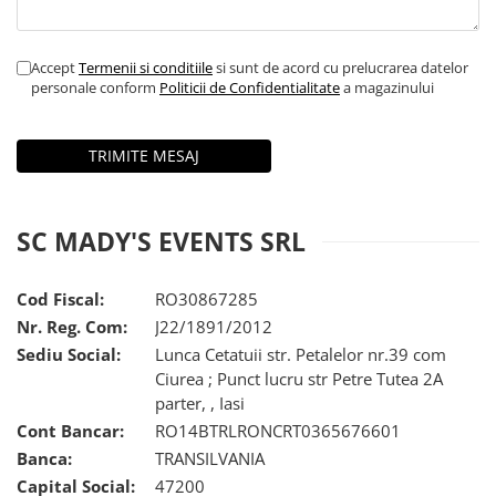
Accept
Termenii si conditiile
si sunt de acord cu prelucrarea datelor
personale conform
Politicii de Confidentialitate
a magazinului
SC MADY'S EVENTS SRL
Cod Fiscal:
RO30867285
Nr. Reg. Com:
J22/1891/2012
Sediu Social:
Lunca Cetatuii str. Petalelor nr.39 com
Ciurea ; Punct lucru str Petre Tutea 2A
parter, , Iasi
Cont Bancar:
RO14BTRLRONCRT0365676601
Banca:
TRANSILVANIA
Capital Social:
47200