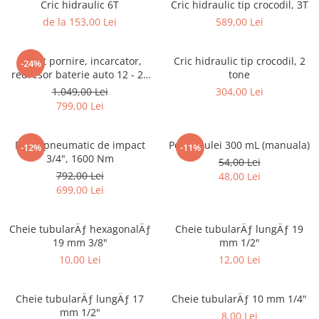
Cric hidraulic 6T
Cric hidraulic tip crocodil, 3T
de la 153,00 Lei
589,00 Lei
Robot pornire, incarcator,
Cric hidraulic tip crocodil, 2
-24%
redresor baterie auto 12 - 24
tone
V
1.049,00 Lei
304,00 Lei
799,00 Lei
Pistol pneumatic de impact
Pompa ulei 300 mL (manuala)
-12%
-11%
3/4", 1600 Nm
54,00 Lei
792,00 Lei
48,00 Lei
699,00 Lei
Cheie tubularÄƒ hexagonalÄƒ
Cheie tubularÄƒ lungÄƒ 19
19 mm 3/8"
mm 1/2"
10,00 Lei
12,00 Lei
Cheie tubularÄƒ lungÄƒ 17
Cheie tubularÄƒ 10 mm 1/4"
mm 1/2"
8,00 Lei