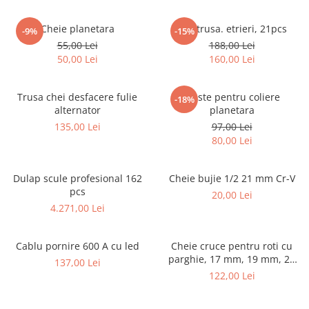
Truse lipit
Drujbe
Scule pentru instalatii
Electrice
Cheie planetara
Set, trusa. etrieri, 21pcs
Scule pentru taiat
-9%
-15%
Feronerie
55,00 Lei
188,00 Lei
Instrumete masura/accesorii
50,00 Lei
160,00 Lei
Motoare universale
Accesorii si consumabile
Unelte casa
Biti si truse biti
Trusa chei desfacere fulie
Cleste pentru coliere
-18%
Unelte gradina
alternator
planetara
Burghie si truse burghie
135,00 Lei
97,00 Lei
Discuri
80,00 Lei
Pile si raspile
Dalti si spituri
Dulap scule profesional 162
Cheie bujie 1/2 21 mm Cr-V
Alte unelte si accesorii
pcs
20,00 Lei
4.271,00 Lei
Cablu pornire 600 A cu led
Cheie cruce pentru roti cu
parghie, 17 mm, 19 mm, 21
137,00 Lei
mm, 23 mm
122,00 Lei