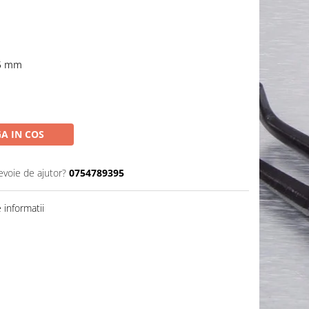
,5 mm
A IN COS
evoie de ajutor?
0754789395
informatii