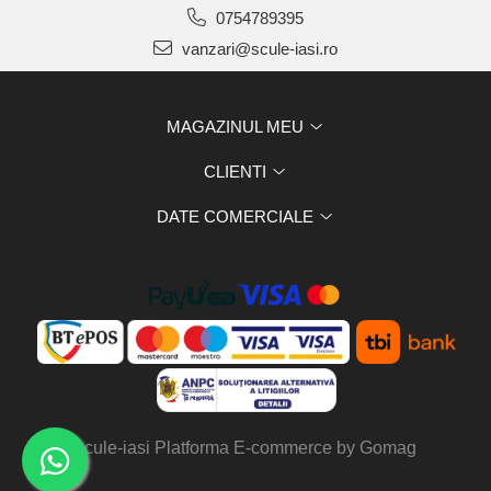
0754789395
vanzari@scule-iasi.ro
MAGAZINUL MEU
CLIENTI
DATE COMERCIALE
scule-iasi
Platforma E-commerce by Gomag