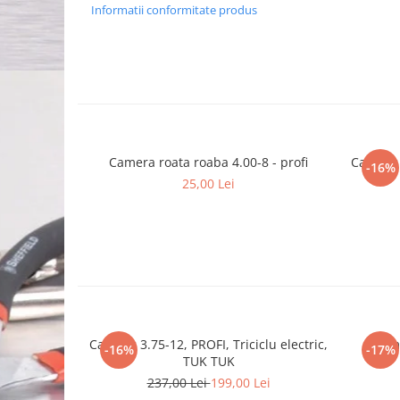
Informatii conformitate produs
Camera roata roaba 4.00-8 - profi
Cauciuc 
-16%
25,00 Lei
Cauciuc 3.75-12, PROFI, Triciclu electric,
Came
-16%
-17%
TUK TUK
237,00 Lei
199,00 Lei