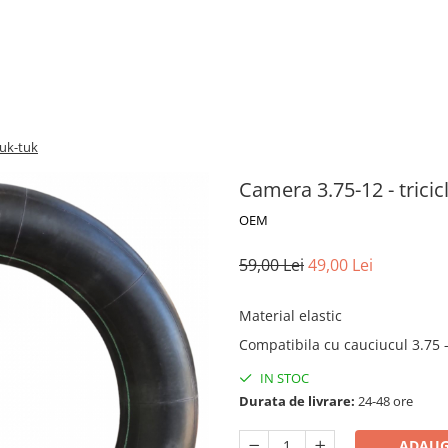
tuk-tuk
Camera 3.75-12 - tricicl
OEM
59,00 Lei
49,00 Lei
Material elastic
Compatibila cu cauciucul 3.75 -1
IN STOC
Durata de livrare:
24-48 ore
ADAUG