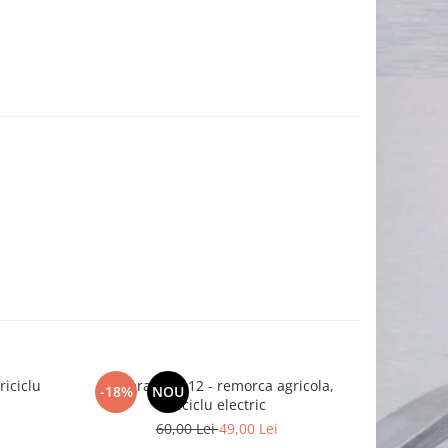
riciclu
Camera 4.00-12 - remorca agricola,
Cauciuc re
-18%
NOU
-12%
triciclu electric
60,00 Lei
49,00 Lei
2