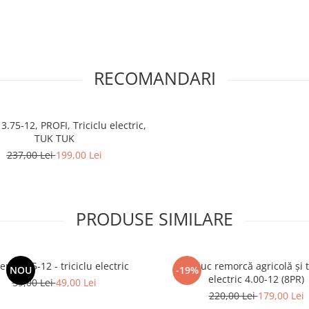
RECOMANDARI
3.75-12, PROFI, Triciclu electric,
TUK TUK
237,00 Lei
199,00 Lei
PRODUSE SIMILARE
ra 3.75-12 - triciclu electric
Cauciuc remorcă agricolă și t
NOU
-19%
electric 4.00-12 (8PR)
59,00 Lei
49,00 Lei
220,00 Lei
179,00 Lei