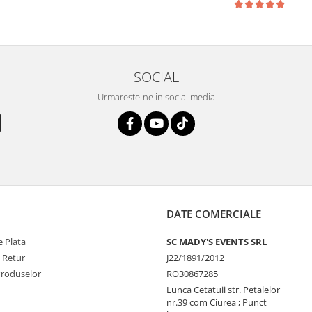
SOCIAL
Urmareste-ne in social media
DATE COMERCIALE
 Plata
SC MADY'S EVENTS SRL
e Retur
J22/1891/2012
Produselor
RO30867285
Lunca Cetatuii str. Petalelor
nr.39 com Ciurea ; Punct