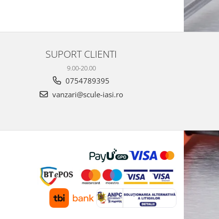
SUPORT CLIENTI
9.00-20.00
0754789395
vanzari@scule-iasi.ro