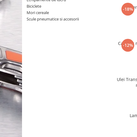
Biciclete
Camera
-18%
Mori cereale
Scule pneumatice si accesorii
Cauciuc 
-12%
Ulei Tran
Lam