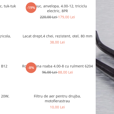
c, tuk-tuk
Cauciuc, anvelopa, 4.00-12, triciclu
-19%
electric, 8PR
220,00 Lei
179,00 Lei
ricola,
Lacat drept,4 chei, rezistent, otel, 80 mm
38,00 Lei
0 B12
Roata plina roaba 4.00-8 cu rulment 6204
-8%
96,00 Lei
88,00 Lei
 20W,
Filtru de aer pentru drujba,
motofierastrau
10,00 Lei