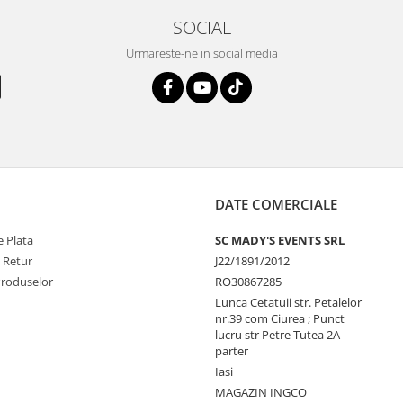
SOCIAL
Urmareste-ne in social media
DATE COMERCIALE
 Plata
SC MADY'S EVENTS SRL
e Retur
J22/1891/2012
Produselor
RO30867285
Lunca Cetatuii str. Petalelor
nr.39 com Ciurea ; Punct
lucru str Petre Tutea 2A
parter
Iasi
MAGAZIN INGCO