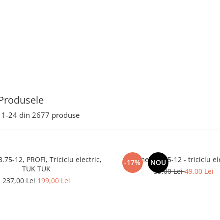
Produsele
1-
24
din
2677
produse
.75-12, PROFI, Triciclu electric,
Camera 3.75-12 - triciclu el
-17%
NOU
TUK TUK
59,00 Lei
49,00 Lei
237,00 Lei
199,00 Lei