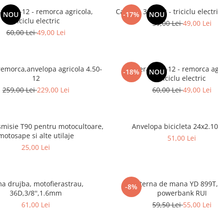
 4.00-12 - remorca agricola,
Camera 3.75-12 - triciclu electri
NOU
-17%
NOU
triciclu electric
59,00 Lei
49,00 Lei
60,00 Lei
49,00 Lei
remorca,anvelopa agricola 4.50-
Camera 4.50-12 - remorca ag
-18%
NOU
12
triciclu electric
259,00 Lei
229,00 Lei
60,00 Lei
49,00 Lei
smisie T90 pentru motocultoare,
Anvelopa bicicleta 24x2.1
motosape si alte utilaje
51,00 Lei
25,00 Lei
a drujba, motofierastrau,
Lanterna de mana YD 899T,
-8%
36D,3/8'',1.6mm
powerbank RUI
61,00 Lei
59,50 Lei
55,00 Lei