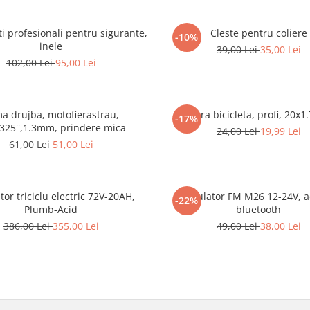
ti profesionali pentru sigurante,
Cleste pentru coliere
-10%
inele
39,00 Lei
35,00 Lei
102,00 Lei
95,00 Lei
a drujba, motofierastrau,
Camera bicicleta, profi, 20x1
-17%
.325'',1.3mm, prindere mica
24,00 Lei
19,99 Lei
61,00 Lei
51,00 Lei
tor triciclu electric 72V-20AH,
Modulator FM M26 12-24V, 
-22%
Plumb-Acid
bluetooth
386,00 Lei
355,00 Lei
49,00 Lei
38,00 Lei