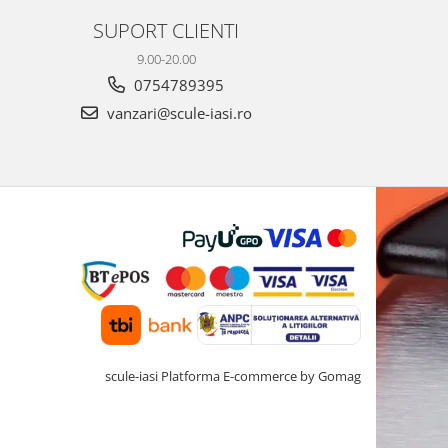
SUPORT CLIENTI
9.00-20.00
0754789395
vanzari@scule-iasi.ro
scule-iasi
Platforma E-commerce by Gomag