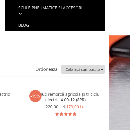
SCULE PNEUMATICE SI ACCESORII
BLOG
Ordoneaza:
ectric
Cauciuc remorcă agricolă și triciclu
-19%
electric 4.00-12 (8PR)
220,00 Lei
179,00 Lei