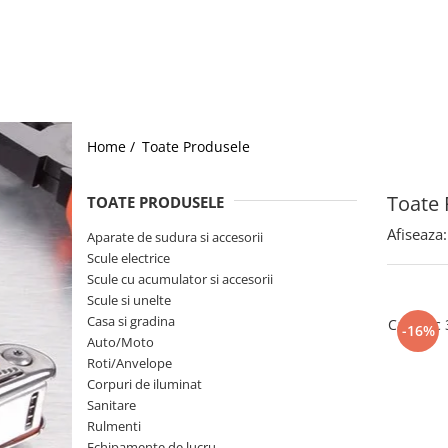
Truse lipit
Drujbe
Clesti
Electrice
Foarfeci
Feronerie
Ciocane
Motoare universale
Spacluri si razuitoare
Unelte casa
Surubelnite
Home /
Toate Produsele
Unelte gradina
Truse scule
Scule pentru instalatii
Toate 
TOATE PRODUSELE
Scule pentru taiat
Afiseaza:
Aparate de sudura si accesorii
Instrumete masura/accesorii
Scule electrice
Accesorii si consumabile
Scule cu acumulator si accesorii
Scule si unelte
Biti si truse biti
Casa si gradina
Cauciuc 3
-16%
Burghie si truse burghie
Auto/Moto
Discuri
Roti/Anvelope
Pile si raspile
Corpuri de iluminat
Sanitare
Dalti si spituri
Rulmenti
Alte unelte si accesorii
Echipamente de lucru