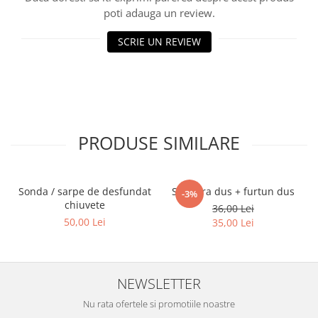
poti adauga un review.
SCRIE UN REVIEW
PRODUSE SIMILARE
Sonda / sarpe de desfundat
Set para dus + furtun dus
-3%
chiuvete
36,00 Lei
50,00 Lei
35,00 Lei
NEWSLETTER
Nu rata ofertele si promotiile noastre