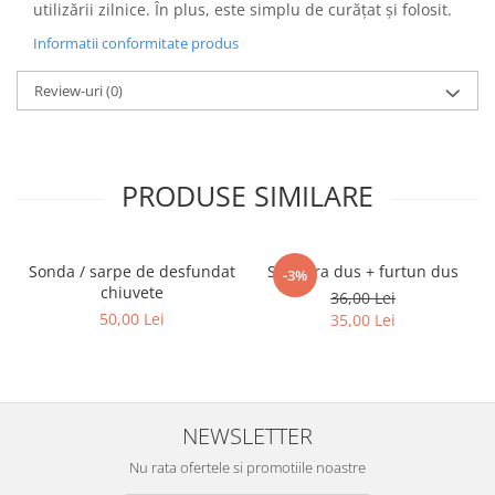
utilizării zilnice. În plus, este simplu de curățat și folosit.
Informatii conformitate produs
Review-uri
(0)
PRODUSE SIMILARE
Sonda / sarpe de desfundat
Set para dus + furtun dus
-3%
chiuvete
36,00 Lei
50,00 Lei
35,00 Lei
NEWSLETTER
Nu rata ofertele si promotiile noastre