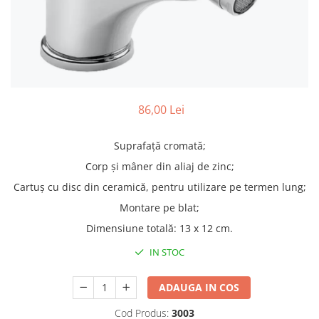
Truse lipit
Drujbe
Scule pentru instalatii
Electrice
Scule pentru taiat
Feronerie
Instrumete masura/accesorii
Motoare universale
Accesorii si consumabile
Unelte casa
Biti si truse biti
86,00 Lei
Unelte gradina
Burghie si truse burghie
Discuri
Suprafață cromată;
Pile si raspile
Corp și mâner din aliaj de zinc;
Dalti si spituri
Cartuș cu disc din ceramică, pentru utilizare pe termen lung;
Alte unelte si accesorii
Montare pe blat;
Dimensiune totală: 13 x 12 cm.
IN STOC
ADAUGA IN COS
Cod Produs:
3003