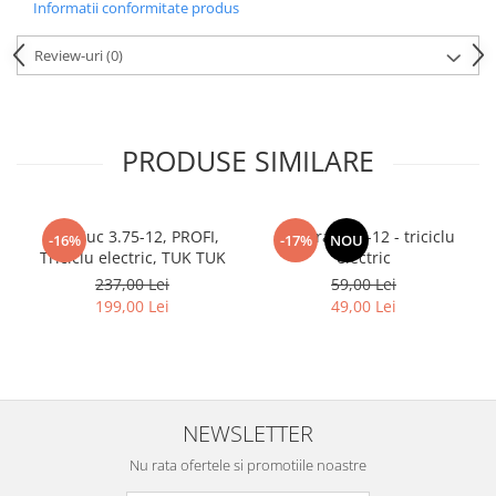
Informatii conformitate produs
Review-uri
(0)
PRODUSE SIMILARE
Cauciuc 3.75-12, PROFI,
Camera 3.75-12 - triciclu
-16%
-17%
NOU
Triciclu electric, TUK TUK
electric
237,00 Lei
59,00 Lei
199,00 Lei
49,00 Lei
NEWSLETTER
Nu rata ofertele si promotiile noastre