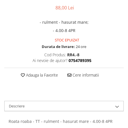
Truse lipit
Drujbe
Scule pentru instalatii
88,00 Lei
Electrice
Scule pentru taiat
Feronerie
Instrumete masura/accesorii
- rulment - hasurat mare;
Motoare universale
- 4.00-8 4PR
Accesorii si consumabile
Unelte casa
Biti si truse biti
STOC EPUIZAT
Unelte gradina
Durata de livrare:
24 ore
Burghie si truse burghie
Discuri
Cod Produs:
RR4.-8
Ai nevoie de ajutor?
0754789395
Pile si raspile
Dalti si spituri
Adauga la Favorite
Cere informatii
Alte unelte si accesorii
Descriere
Roata roaba - TT - rulment - hasurat mare - 4.00-8 4PR