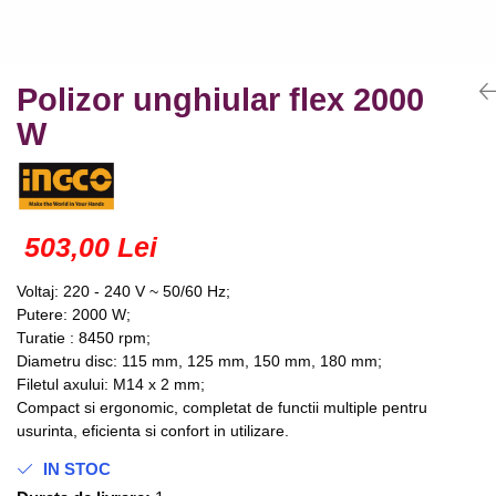
Truse lipit
Drujbe
Scule pentru instalatii
Electrice
Scule pentru taiat
Feronerie
Instrumete masura/accesorii
Polizor unghiular flex 2000
Motoare universale
Accesorii si consumabile
W
Unelte casa
Biti si truse biti
Unelte gradina
Burghie si truse burghie
Discuri
Pile si raspile
503,00 Lei
Dalti si spituri
Voltaj: 220 - 240 V ~ 50/60 Hz;
Alte unelte si accesorii
Putere: 2000 W;
Turatie : 8450 rpm;
Diametru disc: 115 mm, 125 mm, 150 mm, 180 mm;
Filetul axului: M14 x 2 mm;
Compact si ergonomic, completat de functii multiple pentru
usurinta, eficienta si confort in utilizare.
IN STOC