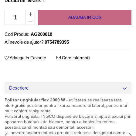
Durata de livrare:
1
ADAUGA IN COS
Cod Produs:
AG200018
Ai nevoie de ajutor?
0754789395
Adauga la Favorite
Cere informatii
Descriere
Polizor unghiular flex 2000 W
- utilizarea se realizeaza fara
efort gratie pozitiilor pentru fixarea manerului lateral, pentru mai
mult confort si siguranta.
Polizorul unghiular INGCO dispune de blocare simpla a axului prin
apasarea butonului de blocare, pentru a impiedica rotirea
acestuia cand montati sau demontati accesorii;
Manevrare usoara datorita greutatii reduse si designului compact;