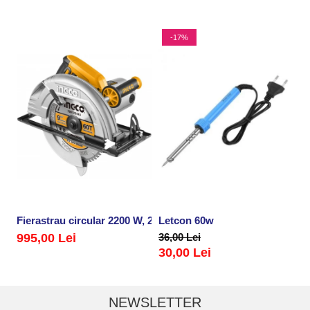
-17%
Fierastrau circular 2200 W, 235 mm
Letcon 60w
Po
995,00 Lei
36,00 Lei
5
30,00 Lei
NEWSLETTER