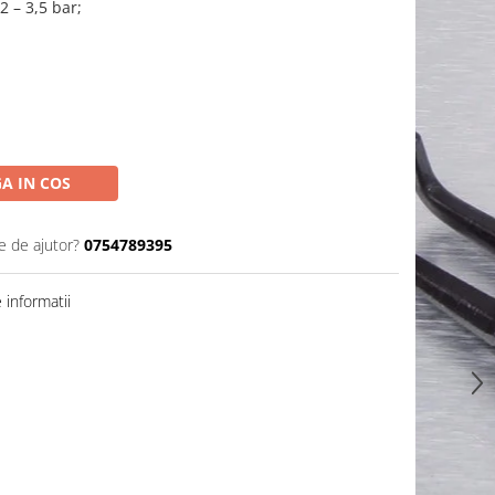
 – 3,5 bar;
A IN COS
e de ajutor?
0754789395
informatii