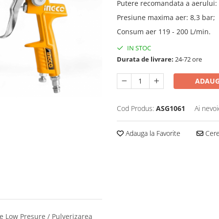
Putere recomandata a aerului: 2
Presiune maxima aer: 8,3 bar;
Consum aer 119 - 200 L/min.
IN STOC
Durata de livrare:
24-72 ore
ADAUG
Cod Produs:
ASG1061
Ai nevoi
Adauga la Favorite
Cere 
e Low Presure / Pulverizarea