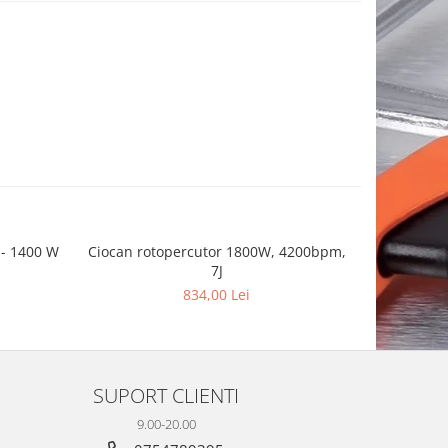
 - 1400 W
Ciocan rotopercutor 1800W, 4200bpm,
Pi
7J
834,00 Lei
SUPORT CLIENTI
9.00-20.00