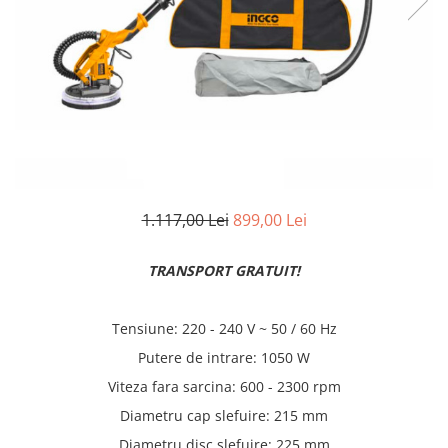
Truse lipit
Drujbe
Scule pentru instalatii
Electrice
Scule pentru taiat
Feronerie
Instrumete masura/accesorii
Motoare universale
Accesorii si consumabile
Unelte casa
Biti si truse biti
Unelte gradina
Burghie si truse burghie
Discuri
Pile si raspile
1.117,00 Lei
899,00 Lei
Dalti si spituri
TRANSPORT GRATUIT!
Alte unelte si accesorii
Tensiune: 220 - 240 V ~ 50 / 60 Hz
Putere de intrare: 1050 W
Viteza fara sarcina: 600 - 2300 rpm
Diametru cap slefuire: 215 mm
Diametru disc slefuire: 225 mm