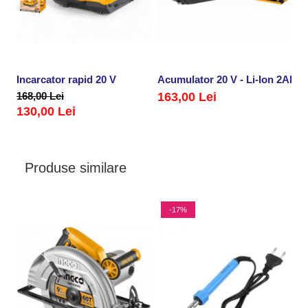
Incarcator rapid 20 V
Acumulator 20 V - Li-Ion 2Ah
A
168,00 Lei
163,00 Lei
2
130,00 Lei
Produse similare
-17%