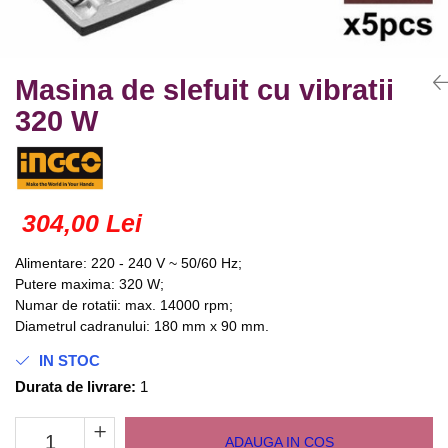
Truse lipit
Drujbe
Scule pentru instalatii
Electrice
Scule pentru taiat
Feronerie
Instrumete masura/accesorii
Masina de slefuit cu vibratii
Motoare universale
Accesorii si consumabile
320 W
Unelte casa
Biti si truse biti
Unelte gradina
Burghie si truse burghie
Discuri
Pile si raspile
304,00 Lei
Dalti si spituri
Alimentare: 220 - 240 V ~ 50/60 Hz;
Alte unelte si accesorii
Putere maxima: 320 W;
Numar de rotatii: max. 14000 rpm;
Diametrul cadranului: 180 mm x 90 mm.
IN STOC
Durata de livrare:
1
ADAUGA IN COS