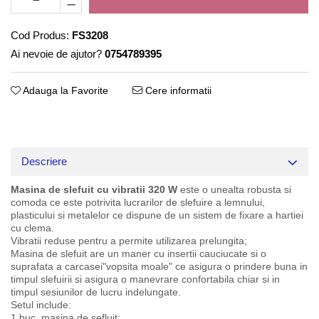
Cod Produs:
FS3208
Ai nevoie de ajutor?
0754789395
Adauga la Favorite
Cere informatii
Descriere
Masina de slefuit cu vibratii 320 W
este o unealta robusta si
comoda ce este potrivita lucrarilor de slefuire a lemnului,
plasticului si metalelor ce dispune de un sistem de fixare a hartiei
cu clema.
Vibratii reduse pentru a permite utilizarea prelungita;
Masina de slefuit are un maner cu insertii cauciucate si o
suprafata a carcasei"vopsita moale" ce asigura o prindere buna in
timpul slefuirii si asigura o manevrare confortabila chiar si in
timpul sesiunilor de lucru indelungate.
Setul include:
1 buc. masina de sefluit;