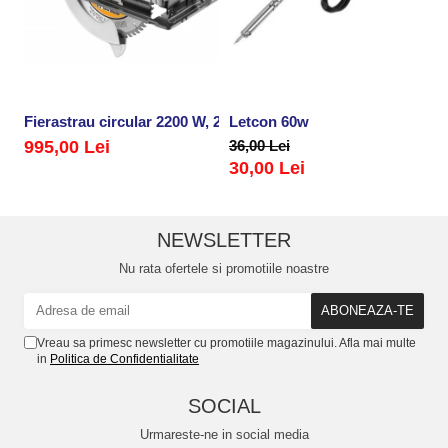
Fierastrau circular 2200 W, 235 mm
Letcon 60w
Po
995,00 Lei
36,00 Lei
5
30,00 Lei
NEWSLETTER
Nu rata ofertele si promotiile noastre
Vreau sa primesc newsletter cu promotiile magazinului. Afla mai multe
in
Politica de Confidentialitate
SOCIAL
Urmareste-ne in social media