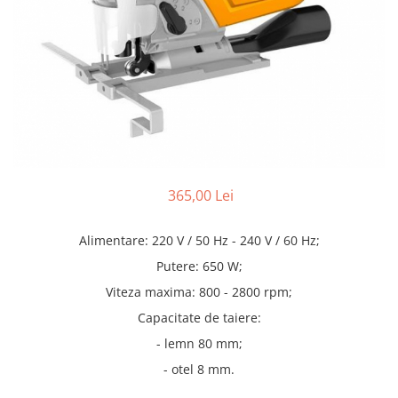
Truse lipit
Drujbe
Scule pentru instalatii
Electrice
Scule pentru taiat
Feronerie
Instrumete masura/accesorii
Motoare universale
Accesorii si consumabile
Unelte casa
Biti si truse biti
Unelte gradina
Burghie si truse burghie
Discuri
Pile si raspile
365,00 Lei
Dalti si spituri
Alimentare: 220 V / 50 Hz - 240 V / 60 Hz;
Alte unelte si accesorii
Putere: 650 W;
Viteza maxima: 800 - 2800 rpm;
Capacitate de taiere:
- lemn 80 mm;
- otel 8 mm.