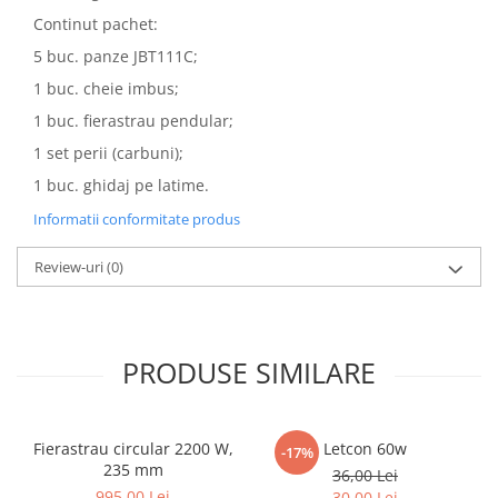
Continut pachet:
5 buc. panze JBT111C;
1 buc. cheie imbus;
1 buc. fierastrau pendular;
1 set perii (carbuni);
1 buc. ghidaj pe latime.
Informatii conformitate produs
Review-uri
(0)
PRODUSE SIMILARE
Fierastrau circular 2200 W,
Letcon 60w
-17%
235 mm
36,00 Lei
995,00 Lei
30,00 Lei