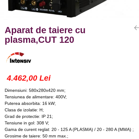
Truse lipit
Drujbe
Scule pentru instalatii
Electrice
Scule pentru taiat
Feronerie
Instrumete masura/accesorii
Aparat de taiere cu
Motoare universale
Accesorii si consumabile
plasma,CUT 120
Unelte casa
Biti si truse biti
Unelte gradina
Burghie si truse burghie
Discuri
Pile si raspile
Dalti si spituri
4.462,00 Lei
Alte unelte si accesorii
Dimensiuni: 580x280x420 mm;
Tensiunea de alimentare: 400V;
Puterea absorbita: 16 kW;
Clasa de izolatie: H;
Grad de protectie: IP 21;
Tensiune in gol: 308 V;
Gama de curent reglat: 20 - 125 A (PLASMA) / 20 - 280 A (MMA) ;
Grosime de taiere: 50 mm max.;