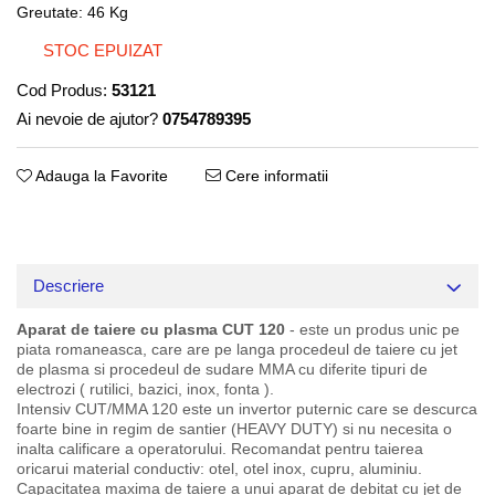
Greutate: 46 Kg
STOC EPUIZAT
Cod Produs:
53121
Ai nevoie de ajutor?
0754789395
Adauga la Favorite
Cere informatii
Descriere
Aparat de taiere cu plasma CUT 120
- este un produs unic pe
piata romaneasca, care are pe langa procedeul de taiere cu jet
de plasma si procedeul de sudare MMA cu diferite tipuri de
electrozi ( rutilici, bazici, inox, fonta ).
Intensiv CUT/MMA 120 este un invertor puternic care se descurca
foarte bine in regim de santier (HEAVY DUTY) si nu necesita o
inalta calificare a operatorului. Recomandat pentru taierea
oricarui material conductiv: otel, otel inox, cupru, aluminiu.
Capacitatea maxima de taiere a unui aparat de debitat cu jet de