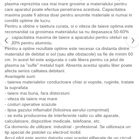
plasma reprezinta cea mai mare grosime a materialului pentru
care aparatul poate efectua penetrarea acestuia. Capacitatea
maxima poate fi atinsa doar pentru anumite materiale si numai in
conditii optime de lucru.
Pentru a obtine o taietura curata, si o viteza de taiere optima este
recomandat ca grosimea materialului sa nu depasasca 50-60%
din capacitatea maxima de taiere a aparatului pentru oteluri sau
25-30% pentru aluminiu.
Pentru a optine rezultate optime este necesar ca distanta dintre
materialul de debitat si sol (sau alte obstacole) sa fie de minim 60
cm. In acest fel este asigurata o cale libera pentru ca jetul de
plasma sa "sufle" metalul topit. Absenta acestui spatiu liber poate
afecta serios calitatea debitarii.
Avantajele sunt:
- taierea materialelor conductoare chiar si vopsite, ruginite, tratate
la suprafata
- taiere mai buna, fara distorsiuni
- viteza de taiere mai mare
- costuri operative scazute
- lipsa gazului inflamabil (folosirea aerului comprimat)
- se evita producerea de interferente radio cu alte aparate,
calculatoare, dispozitive medicale, telefoane, etc.
Ca domeniu de utilizare: industrial - profesional. Se utilizeaza un
tip special de pistolet cu electrod mobil.
Arcul pilot este aprins datorita unei scantei eliberate de un circuit