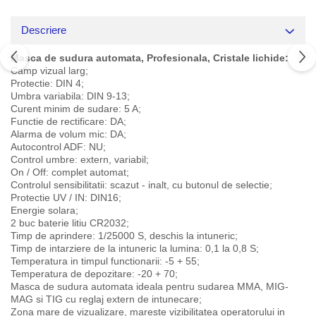
Descriere
Masca de sudura automata, Profesionala, Cristale lichide:
Camp vizual larg;
Protectie: DIN 4;
Umbra variabila: DIN 9-13;
Curent minim de sudare: 5 A;
Functie de rectificare: DA;
Alarma de volum mic: DA;
Autocontrol ADF: NU;
Control umbre: extern, variabil;
On / Off: complet automat;
Controlul sensibilitatii: scazut - inalt, cu butonul de selectie;
Protectie UV / IN: DIN16;
Energie solara;
2 buc baterie litiu CR2032;
Timp de aprindere: 1/25000 S, deschis la intuneric;
Timp de intarziere de la intuneric la lumina: 0,1 la 0,8 S;
Temperatura in timpul functionarii: -5 + 55;
Temperatura de depozitare: -20 + 70;
Masca de sudura automata ideala pentru sudarea MMA, MIG-
MAG si TIG cu reglaj extern de intunecare;
Zona mare de vizualizare, mareste vizibilitatea operatorului in