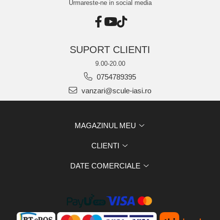
Urmareste-ne in social media
SUPORT CLIENTI
9.00-20.00
0754789395
vanzari@scule-iasi.ro
MAGAZINUL MEU
CLIENTI
DATE COMERCIALE