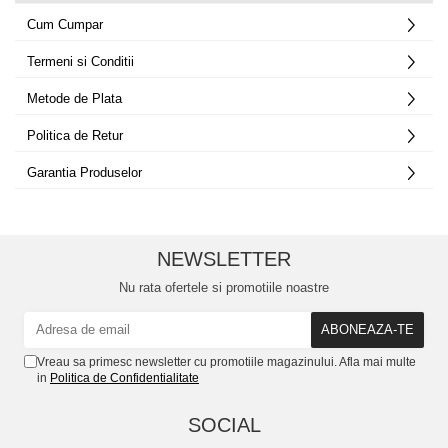
Truse lipit
Drujbe
Scule pentru instalatii
Cum Cumpar
Electrice
Scule pentru taiat
Termeni si Conditii
Feronerie
Instrumete masura/accesorii
Motoare universale
Metode de Plata
Accesorii si consumabile
Unelte casa
Politica de Retur
Biti si truse biti
Unelte gradina
Burghie si truse burghie
Garantia Produselor
Discuri
Pile si raspile
Dalti si spituri
NEWSLETTER
Alte unelte si accesorii
Nu rata ofertele si promotiile noastre
Vreau sa primesc newsletter cu promotiile magazinului. Afla mai multe
in
Politica de Confidentialitate
SOCIAL