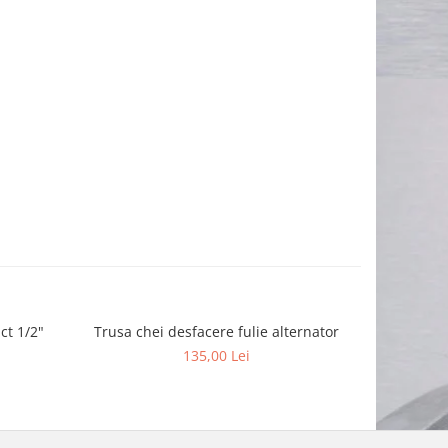
ct 1/2"
Trusa chei desfacere fulie alternator
Set imbus h
-13%
135,00 Lei