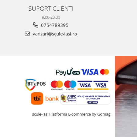
SUPORT CLIENTI
9.00-20.00
0754789395
vanzari@scule-iasi.ro
scule-iasi
Platforma E-commerce by Gomag