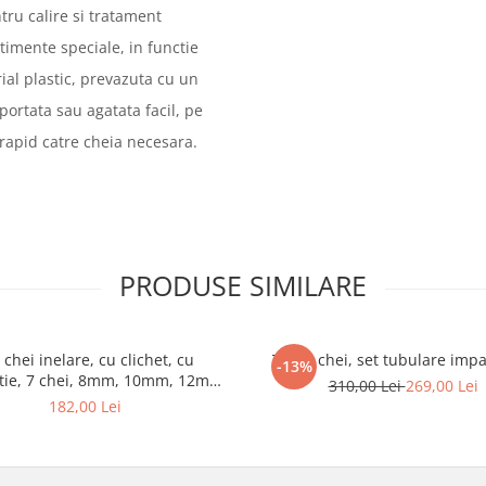
tru calire si tratament
imente speciale, in functie
ial plastic, prevazuta cu un
portata sau agatata facil, pe
rapid catre cheia necesara.
PRODUSE SIMILARE
 chei inelare, cu clichet, cu
Trusa chei, set tubulare impa
-13%
atie, 7 chei, 8mm, 10mm, 12mm,
310,00 Lei
269,00 Lei
mm, 14mm, 17mm, 19mm
182,00 Lei