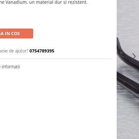
me Vanadium, un material dur si rezistent.
A IN COS
voie de ajutor?
0754789395
informatii