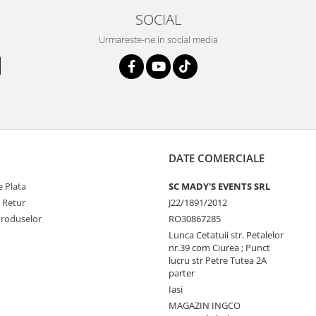
SOCIAL
Urmareste-ne in social media
DATE COMERCIALE
 Plata
SC MADY'S EVENTS SRL
e Retur
J22/1891/2012
Produselor
RO30867285
Lunca Cetatuii str. Petalelor
nr.39 com Ciurea ; Punct
lucru str Petre Tutea 2A
parter
Iasi
MAGAZIN INGCO