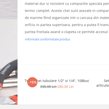
material dur si rezistent cu compozitie speciala pen
termic complet. Aceste chei sunt asezate in compart
de marime fiind organizate intr-o carcasa din mater
orifciu in partea superioara, pentru a putea fi trans
partea frontala avand o clapeta ce permite accesul 
Informatii conformitate produs
Trusa chei tubulare 1/2" si 1/4", 108buc
Set
-15%
articul
330,00 Lei
280,00 Lei
13