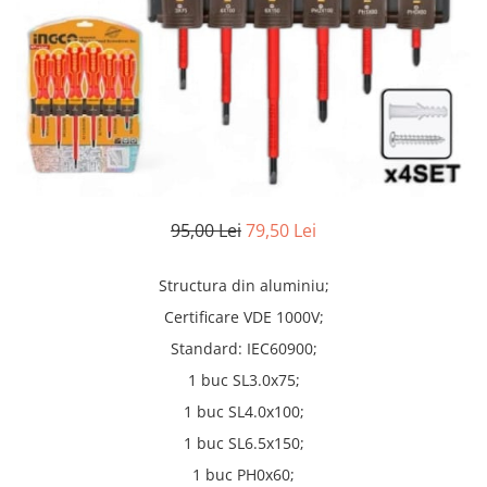
Truse lipit
Drujbe
Scule pentru instalatii
Electrice
Scule pentru taiat
Feronerie
Instrumete masura/accesorii
Motoare universale
Accesorii si consumabile
Unelte casa
Biti si truse biti
Unelte gradina
Burghie si truse burghie
Discuri
95,00 Lei
79,50 Lei
Pile si raspile
Dalti si spituri
Structura din aluminiu;
Alte unelte si accesorii
Certificare VDE 1000V;
Standard: IEC60900;
1 buc SL3.0x75;
1 buc SL4.0x100;
1 buc SL6.5x150;
1 buc PH0x60;