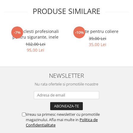
PRODUSE SIMILARE
Set 4 clesti profesionali
Cleste pentru coliere
-7%
-10%
pentru sigurante, inele
39,00 Lei
102,00 Lei
35,00 Lei
95,00 Lei
NEWSLETTER
Nu rata ofertele si promotiile noastre
Vreau sa primesc newsletter cu promotiile
magazinului. Afla mai multe in
Politica de
Confidentialitate