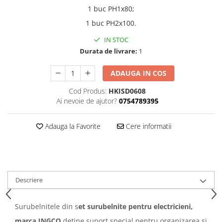
1 buc PH1x80;
1 buc PH2x100.
IN STOC
Durata de livrare:
1
ADAUGA IN COS
Cod Produs:
HKISD0608
Ai nevoie de ajutor?
0754789395
Adauga la Favorite
Cere informatii
Descriere
Surubelnitele din s
et surubelnite pentru electricieni,
marca INGCO
detine suport special pentru organizarea si