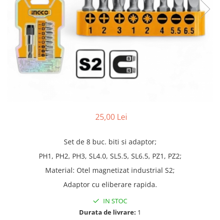
Truse lipit
Drujbe
Scule pentru instalatii
Electrice
Scule pentru taiat
Feronerie
Instrumete masura/accesorii
Motoare universale
Accesorii si consumabile
Unelte casa
Biti si truse biti
Unelte gradina
Burghie si truse burghie
Discuri
Pile si raspile
25,00 Lei
Dalti si spituri
Alte unelte si accesorii
Set de 8 buc. biti si adaptor;
PH1, PH2, PH3, SL4.0, SL5.5, SL6.5, PZ1, PZ2;
Material: Otel magnetizat industrial S2;
Adaptor cu eliberare rapida.
IN STOC
Durata de livrare:
1