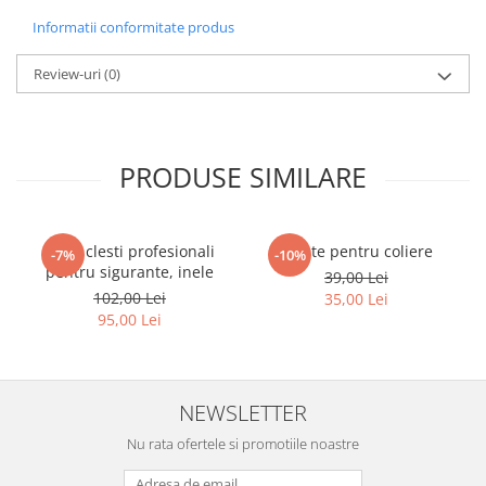
Informatii conformitate produs
Review-uri
(0)
PRODUSE SIMILARE
Set 4 clesti profesionali
Cleste pentru coliere
-7%
-10%
pentru sigurante, inele
39,00 Lei
102,00 Lei
35,00 Lei
95,00 Lei
NEWSLETTER
Nu rata ofertele si promotiile noastre