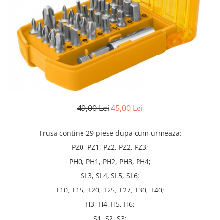
Truse lipit
Drujbe
Scule pentru instalatii
Electrice
Scule pentru taiat
Feronerie
Instrumete masura/accesorii
Motoare universale
Accesorii si consumabile
Unelte casa
Biti si truse biti
Unelte gradina
Burghie si truse burghie
Discuri
Pile si raspile
49,00 Lei
45,00 Lei
Dalti si spituri
Trusa contine 29 piese dupa cum urmeaza:
Alte unelte si accesorii
PZ0, PZ1, PZ2, PZ2, PZ3;
PH0, PH1, PH2, PH3, PH4;
SL3, SL4, SL5, SL6;
T10, T15, T20, T25, T27, T30, T40;
H3, H4, H5, H6;
S1, S2, S3;