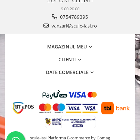
9.00-20.00
0754789395
vanzari@scule-iasi.ro
MAGAZINUL MEU
CLIENTI
DATE COMERCIALE
scule-iasi
Platforma E-commerce by Gomag