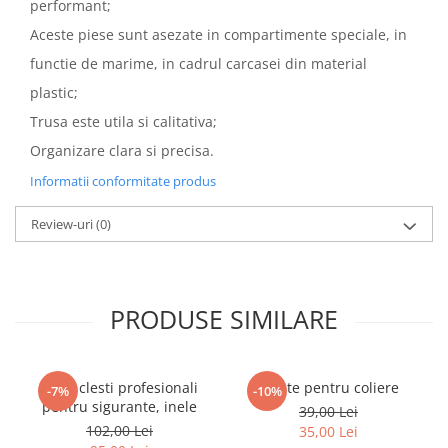
performant;
Aceste piese sunt asezate in compartimente speciale, in
functie de marime, in cadrul carcasei din material
plastic;
Trusa este utila si calitativa;
Organizare clara si precisa.
Informatii conformitate produs
Review-uri
(0)
PRODUSE SIMILARE
Set 4 clesti profesionali
Cleste pentru coliere
-7%
-10%
pentru sigurante, inele
39,00 Lei
102,00 Lei
35,00 Lei