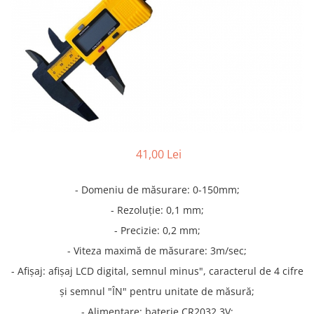
Truse lipit
Drujbe
Scule pentru instalatii
Electrice
Scule pentru taiat
Feronerie
Instrumete masura/accesorii
Motoare universale
Accesorii si consumabile
Unelte casa
Biti si truse biti
Unelte gradina
Burghie si truse burghie
Discuri
Pile si raspile
41,00 Lei
Dalti si spituri
- Domeniu de măsurare: 0-150mm;
Alte unelte si accesorii
- Rezoluție: 0,1 mm;
- Precizie: 0,2 mm;
- Viteza maximă de măsurare: 3m/sec;
- Afișaj: afișaj LCD digital, semnul minus", caracterul de 4 cifre
și semnul "ÎN" pentru unitate de măsură;
- Alimentare: baterie CR2032 3V;