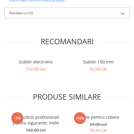
Review-uri
(0)
RECOMANDARI
Subler electronic
Subler 150 mm
152,00 Lei
92,00 Lei
PRODUSE SIMILARE
Set 4 clesti profesionali
Cleste pentru coliere
-7%
-10%
pentru sigurante, inele
39,00 Lei
102,00 Lei
35,00 Lei