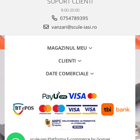
SUPORT CLIENTI
9.00-20.00
0754789395
vanzari@scule-iasi.ro
MAGAZINUL MEU
CLIENTI
DATE COMERCIALE
scule-iasi
Platforma E-commerce by Gomag