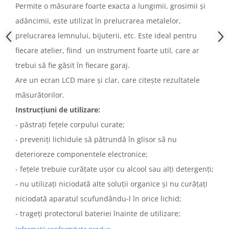
Permite o măsurare foarte exacta a lungimii, grosimii și
adâncimii, este utilizat în prelucrarea metalelor,
prelucrarea lemnului, bijuterii, etc. Este ideal pentru
fiecare atelier, fiind un instrument foarte util, care ar
trebui să fie găsit în fiecare garaj.
Are un ecran LCD mare și clar, care citește rezultatele
măsurătorilor.
Instrucțiuni de utilizare:
- păstrați fețele corpului curate;
- preveniți lichidule să pătrundă în glisor să nu
deterioreze componentele electronice;
- fețele trebuie curățate ușor cu alcool sau alți detergenți;
- nu utilizați niciodată alte soluții organice și nu curățați
niciodată aparatul scufundându-l în orice lichid;
- trageți protectorul bateriei înainte de utilizare;
Informatii conformitate produs