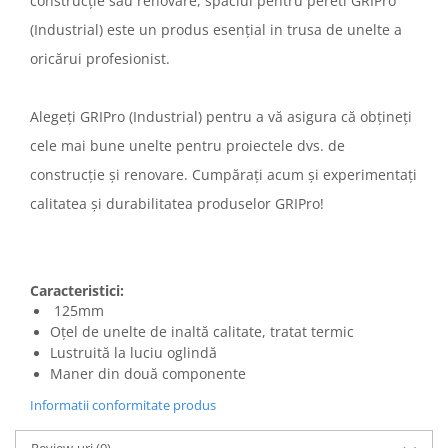
construcție sau renovare, spaclul pentru pereti GRIPro
(Industrial) este un produs esențial in trusa de unelte a
oricărui profesionist.
Alegeți GRIPro (Industrial) pentru a vă asigura că obțineți
cele mai bune unelte pentru proiectele dvs. de
construcție și renovare. Cumpărați acum și experimentați
calitatea și durabilitatea produselor GRIPro!
Caracteristici:
125mm
Oțel de unelte de inaltă calitate, tratat termic
Lustruită la luciu oglindă
Maner din două componente
Informatii conformitate produs
Review-uri
(0)