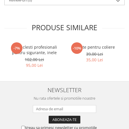
PRODUSE SIMILARE
Set 4 clesti profesionali
Cleste pentru coliere
-7%
-10%
pentru sigurante, inele
39,00 Lei
102,00 Lei
35,00 Lei
95,00 Lei
NEWSLETTER
Nu rata ofertele si promotiile noastre
Vreau sa primesc newsletter cu promotiile