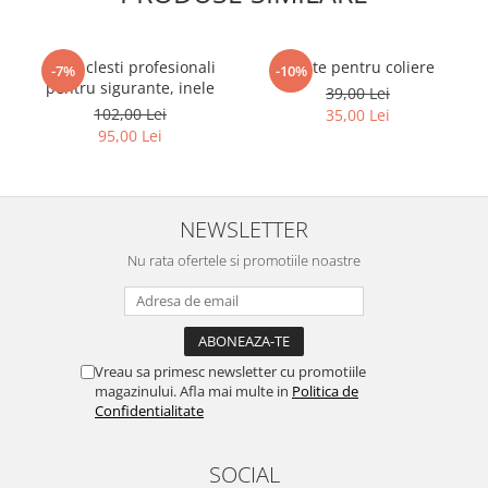
Set 4 clesti profesionali
Cleste pentru coliere
-7%
-10%
pentru sigurante, inele
39,00 Lei
102,00 Lei
35,00 Lei
95,00 Lei
NEWSLETTER
Nu rata ofertele si promotiile noastre
Vreau sa primesc newsletter cu promotiile
magazinului. Afla mai multe in
Politica de
Confidentialitate
SOCIAL