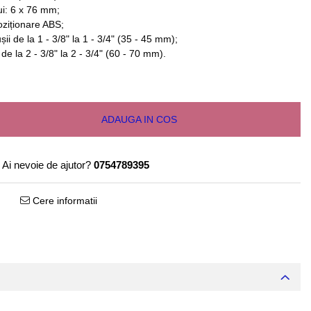
i: 6 x 76 mm;
oziționare ABS;
ii de la 1 - 3/8" la 1 - 3/4" (35 - 45 mm);
e la 2 - 3/8" la 2 - 3/4" (60 - 70 mm).
ADAUGA IN COS
Ai nevoie de ajutor?
0754789395
Cere informatii