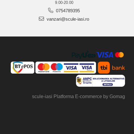
9.00-20.00
0754789395
vanzari@scule-iasi.ro
scule-iasi
Platforma E-commerce by Gomag