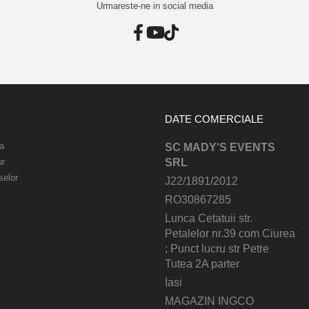
Urmareste-ne in social media
DATE COMERCIALE
a
SC MADY'S EVENTS
ur
SRL
selor
J22/1891/2012
RO30867285
Lunca Cetatuii str.
Petalelor nr.39 com Ciurea
; Punct lucru str Petre
Tutea 2A parter
Iasi
MAGAZIN INGCO