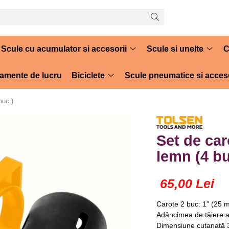
Scule cu acumulator si accesorii
Scule si unelte
C
amente de lucru
Biciclete
Scule pneumatice si acceso
buc.)
Set de car
lemn (4 bu
65,00 Lei
Carote 2 buc: 1” (25 m
Adâncimea de tăiere a
Dimensiune cutanată 3