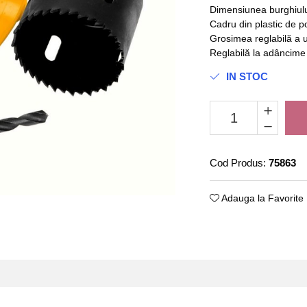
Dimensiunea burghiulu
Cadru din plastic de p
Grosimea reglabilă a uș
Reglabilă la adâncime d
IN STOC
Cod Produs:
75863
Adauga la Favorite