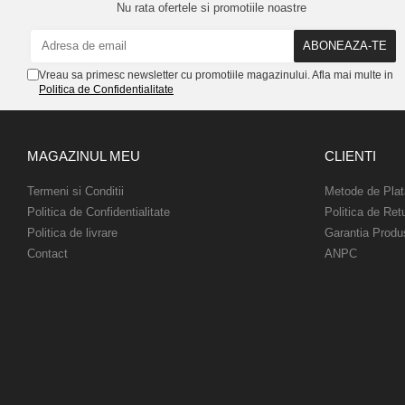
Nu rata ofertele si promotiile noastre
Vreau sa primesc newsletter cu promotiile magazinului. Afla mai multe in
Politica de Confidentialitate
MAGAZINUL MEU
CLIENTI
Termeni si Conditii
Metode de Plat
Politica de Confidentialitate
Politica de Ret
Politica de livrare
Garantia Produ
Contact
ANPC