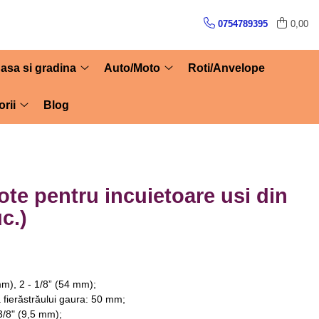
0754789395
0,00
asa si gradina
Auto/Moto
Roti/Anvelope
rii
Blog
ote pentru incuietoare usi din
c.)
m), 2 - 1/8” (54 mm);
 fierăstrăului gaura: 50 mm;
/8" (9,5 mm);