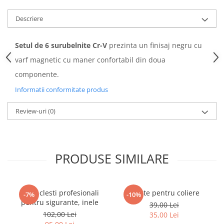
Descriere
Setul de 6 surubelnite Cr-V
prezinta un finisaj negru cu
varf magnetic cu maner confortabil din doua
componente.
Informatii conformitate produs
Review-uri
(0)
PRODUSE SIMILARE
Set 4 clesti profesionali
Cleste pentru coliere
-7%
-10%
pentru sigurante, inele
39,00 Lei
102,00 Lei
35,00 Lei