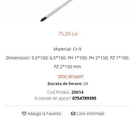
Truse lipit
Drujbe
Scule pentru instalatii
Electrice
Scule pentru taiat
Feronerie
Instrumete masura/accesorii
Motoare universale
Accesorii si consumabile
75,00 Lei
Unelte casa
Biti si truse biti
Unelte gradina
Material: Cr-V
Burghie si truse burghie
Discuri
Dimensiuni: 5,5*100; 6,5*150; PH 1*100; PH 2*150; PZ 1*100;
Pile si raspile
PZ 2*150 mm
Dalti si spituri
STOC EPUIZAT
Alte unelte si accesorii
Durata de livrare:
24
Cod Produs:
20014
Ai nevoie de ajutor?
0754789395
Adauga la Favorite
Cere informatii