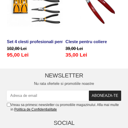
Set 4 clesti profesionali pentru sigurante, inele
Cleste pentru coliere
P
102,00 Lei
39,00 Lei
2
95,00 Lei
35,00 Lei
NEWSLETTER
Nu rata ofertele si promotiile noastre
Vreau sa primesc newsletter cu promotiile magazinului. Afla mai multe
in
Politica de Confidentialitate
SOCIAL