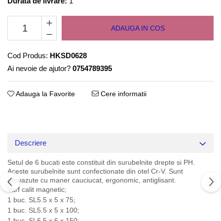
Durata de livrare:
1
ADAUGA IN COS
Cod Produs:
HKSD0628
Ai nevoie de ajutor?
0754789395
Adauga la Favorite
Cere informatii
Descriere
Setul de 6 bucati este constituit din surubelnite drepte si PH.
Aceste surubelnite sunt confectionate din otel Cr-V. Sunt
prevazute cu maner cauciucat, ergonomic, antiglisant.
Varf calit magnetic;
1 buc. SL5.5 x 5 x 75;
1 buc. SL5.5 x 5 x 100;
1 buc. SL6.5 x 6 x 150;