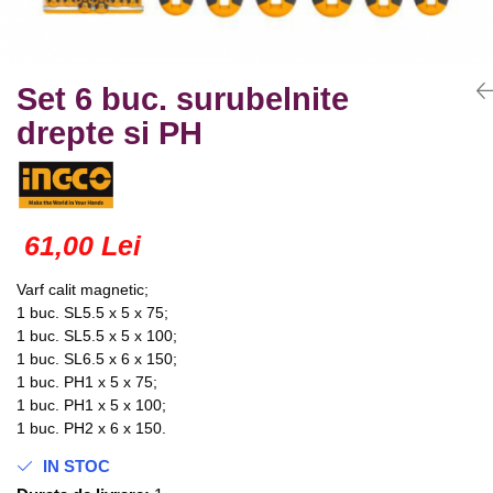
Truse lipit
Drujbe
Scule pentru instalatii
Electrice
Scule pentru taiat
Feronerie
Instrumete masura/accesorii
Set 6 buc. surubelnite
Motoare universale
Accesorii si consumabile
drepte si PH
Unelte casa
Biti si truse biti
Unelte gradina
Burghie si truse burghie
Discuri
Pile si raspile
61,00 Lei
Dalti si spituri
Varf calit magnetic;
Alte unelte si accesorii
1 buc. SL5.5 x 5 x 75;
1 buc. SL5.5 x 5 x 100;
1 buc. SL6.5 x 6 x 150;
1 buc. PH1 x 5 x 75;
1 buc. PH1 x 5 x 100;
1 buc. PH2 x 6 x 150.
IN STOC