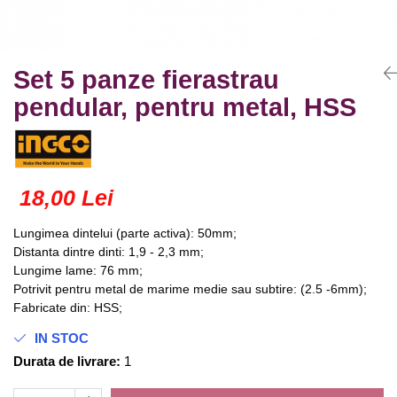
Truse lipit
Drujbe
Scule pentru instalatii
Electrice
Scule pentru taiat
Feronerie
Instrumete masura/accesorii
Set 5 panze fierastrau
Motoare universale
Accesorii si consumabile
pendular, pentru metal, HSS
Unelte casa
Biti si truse biti
Unelte gradina
Burghie si truse burghie
Discuri
Pile si raspile
18,00 Lei
Dalti si spituri
Lungimea dintelui (parte activa): 50mm;
Alte unelte si accesorii
Distanta dintre dinti: 1,9 - 2,3 mm;
Lungime lame: 76 mm;
Potrivit pentru metal de marime medie sau subtire: (2.5 -6mm);
Fabricate din: HSS;
IN STOC
Durata de livrare:
1