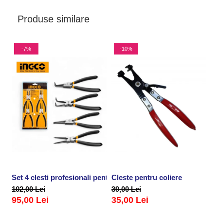
Produse similare
-7%
-10%
Set 4 clesti profesionali pentru sigurante, inele
Cleste pentru coliere
P
102,00 Lei
39,00 Lei
2
95,00 Lei
35,00 Lei