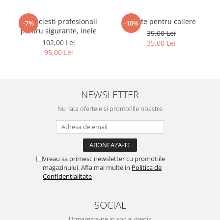
Set 4 clesti profesionali
Cleste pentru coliere
-7%
-10%
pentru sigurante, inele
39,00 Lei
102,00 Lei
35,00 Lei
95,00 Lei
NEWSLETTER
Nu rata ofertele si promotiile noastre
Vreau sa primesc newsletter cu promotiile
magazinului. Afla mai multe in
Politica de
Confidentialitate
SOCIAL
Urmareste-ne in social media