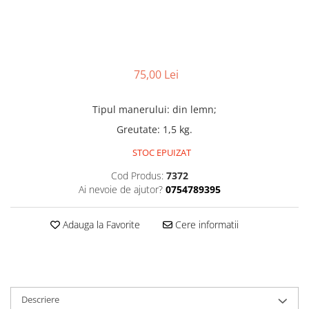
Truse lipit
Drujbe
Scule pentru instalatii
Electrice
Scule pentru taiat
Feronerie
Instrumete masura/accesorii
Motoare universale
Accesorii si consumabile
75,00 Lei
Unelte casa
Biti si truse biti
Unelte gradina
Tipul manerului: din lemn;
Burghie si truse burghie
Greutate: 1,5 kg.
Discuri
Pile si raspile
STOC EPUIZAT
Dalti si spituri
Cod Produs:
7372
Alte unelte si accesorii
Ai nevoie de ajutor?
0754789395
Adauga la Favorite
Cere informatii
Descriere