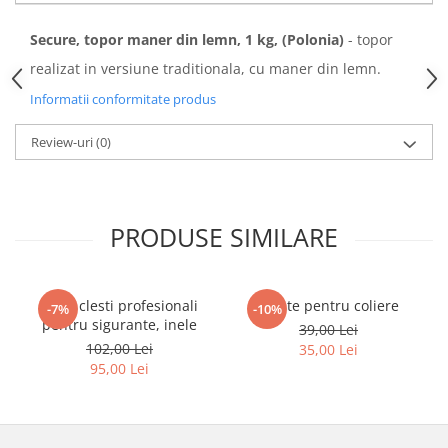
Secure, topor maner din lemn, 1 kg, (Polonia)
- topor
realizat in versiune traditionala, cu maner din lemn.
Informatii conformitate produs
Review-uri
(0)
PRODUSE SIMILARE
Set 4 clesti profesionali
Cleste pentru coliere
-7%
-10%
pentru sigurante, inele
39,00 Lei
102,00 Lei
35,00 Lei
95,00 Lei