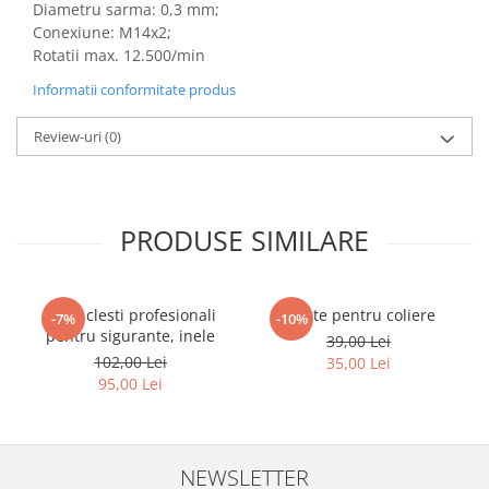
Diametru sarma: 0,3 mm;
Conexiune: M14x2;
Rotatii max. 12.500/min
Informatii conformitate produs
Review-uri
(0)
PRODUSE SIMILARE
Set 4 clesti profesionali
Cleste pentru coliere
-7%
-10%
pentru sigurante, inele
39,00 Lei
102,00 Lei
35,00 Lei
95,00 Lei
NEWSLETTER