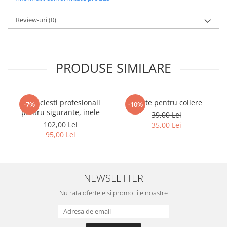
Review-uri
(0)
PRODUSE SIMILARE
Set 4 clesti profesionali
Cleste pentru coliere
-7%
-10%
pentru sigurante, inele
39,00 Lei
102,00 Lei
35,00 Lei
95,00 Lei
NEWSLETTER
Nu rata ofertele si promotiile noastre