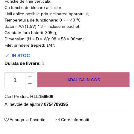
Functie de linie verticala;
Cu functie de blocare al liniilor;
Linii oblice posibile prin inclinarea aparatului;
Temperatura de functionare: 0 ~ + 40 ℃
Baterii: AA (1,5V) * 3 – incluse in pachet;
Greutate fara baterii: 305 g;
Dimensiuni (H × D × W): 98 × 58 × 96mm;
Filet prindere trepied: 1/4";
IN STOC
Durata de livrare:
1
ADAUGA IN COS
Cod Produs:
HLL156508
Ai nevoie de ajutor?
0754789395
Adauga la Favorite
Cere informatii