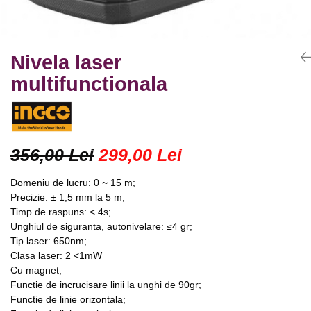
Truse lipit
Drujbe
Scule pentru instalatii
Electrice
Scule pentru taiat
Feronerie
Instrumete masura/accesorii
Nivela laser
Motoare universale
Accesorii si consumabile
multifunctionala
Unelte casa
Biti si truse biti
Unelte gradina
Burghie si truse burghie
Discuri
Pile si raspile
356,00 Lei
299,00 Lei
Dalti si spituri
Domeniu de lucru: 0 ~ 15 m;
Alte unelte si accesorii
Precizie: ± 1,5 mm la 5 m;
Timp de raspuns: < 4s;
Unghiul de siguranta, autonivelare: ≤4 gr;
Tip laser: 650nm;
Clasa laser: 2 <1mW
Cu magnet;
Functie de incrucisare linii la unghi de 90gr;
Functie de linie orizontala;