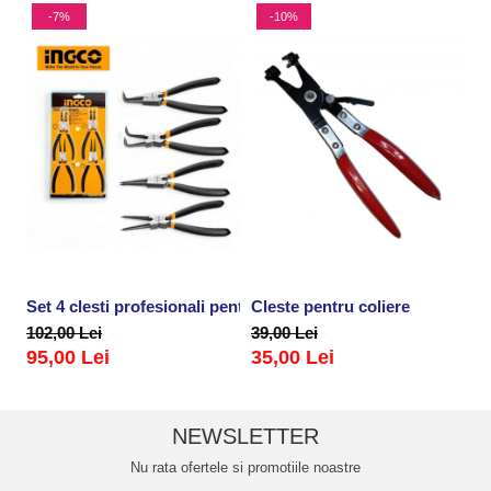
-7%
-10%
Set 4 clesti profesionali pentru sigurante, inele
Cleste pentru coliere
P
102,00 Lei
39,00 Lei
2
95,00 Lei
35,00 Lei
NEWSLETTER
Nu rata ofertele si promotiile noastre