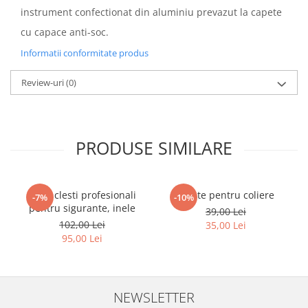
instrument confectionat din aluminiu prevazut la capete
cu capace anti-soc.
Informatii conformitate produs
Review-uri
(0)
PRODUSE SIMILARE
Set 4 clesti profesionali
Cleste pentru coliere
-7%
-10%
pentru sigurante, inele
39,00 Lei
102,00 Lei
35,00 Lei
95,00 Lei
NEWSLETTER