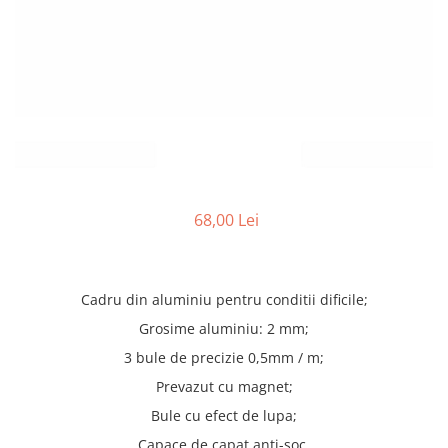
Truse lipit
Drujbe
Scule pentru instalatii
Electrice
Scule pentru taiat
Feronerie
Instrumete masura/accesorii
Motoare universale
Accesorii si consumabile
Unelte casa
Biti si truse biti
Unelte gradina
Burghie si truse burghie
Discuri
Pile si raspile
68,00 Lei
Dalti si spituri
Alte unelte si accesorii
Cadru din aluminiu pentru conditii dificile;
Grosime aluminiu: 2 mm;
3 bule de precizie 0,5mm / m;
Prevazut cu magnet;
Bule cu efect de lupa;
Capace de capat anti-soc.