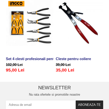
Set 4 clesti profesionali pentru sigurante, inele
Cleste pentru coliere
P
102,00 Lei
39,00 Lei
2
95,00 Lei
35,00 Lei
NEWSLETTER
Nu rata ofertele si promotiile noastre