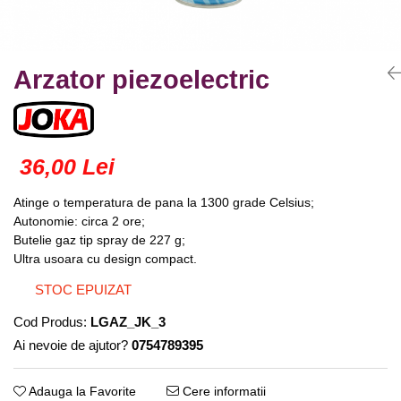
Truse lipit
Drujbe
Scule pentru instalatii
Electrice
Scule pentru taiat
Feronerie
Instrumete masura/accesorii
Arzator piezoelectric
Motoare universale
Accesorii si consumabile
Unelte casa
Biti si truse biti
Unelte gradina
Burghie si truse burghie
36,00 Lei
Discuri
Pile si raspile
Atinge o temperatura de pana la 1300 grade Celsius;
Dalti si spituri
Autonomie: circa 2 ore;
Butelie gaz tip spray de 227 g;
Alte unelte si accesorii
Ultra usoara cu design compact.
STOC EPUIZAT
Cod Produs:
LGAZ_JK_3
Ai nevoie de ajutor?
0754789395
Adauga la Favorite
Cere informatii