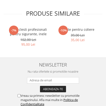
PRODUSE SIMILARE
Set 4 clesti profesionali
Cleste pentru coliere
-7%
-10%
pentru sigurante, inele
39,00 Lei
102,00 Lei
35,00 Lei
95,00 Lei
NEWSLETTER
Nu rata ofertele si promotiile noastre
Vreau sa primesc newsletter cu promotiile
magazinului. Afla mai multe in
Politica de
Confidentialitate