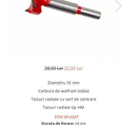
Truse lipit
Drujbe
Scule pentru instalatii
Electrice
Scule pentru taiat
Feronerie
Instrumete masura/accesorii
Motoare universale
Accesorii si consumabile
Unelte casa
Biti si truse biti
Unelte gradina
Burghie si truse burghie
Discuri
Pile si raspile
28,00 Lei
22,00 Lei
Dalti si spituri
Alte unelte si accesorii
Diametru 35 mm
Carbura de wolfram (vidia)
Taisuri radiale cu varf de centrare
Taisuri radiale tip HM
STOC EPUIZAT
Durata de livrare:
24 ore