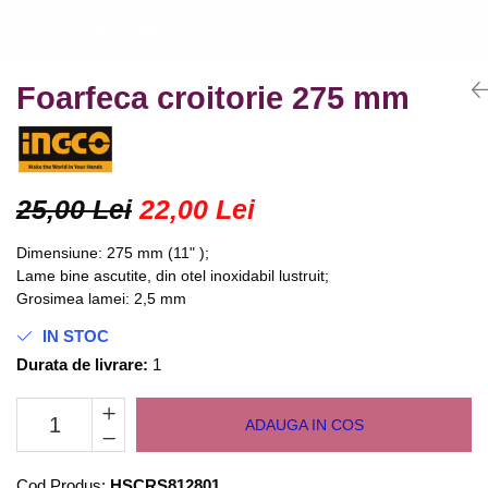
Truse lipit
Drujbe
Scule pentru instalatii
Electrice
Scule pentru taiat
Feronerie
Instrumete masura/accesorii
Foarfeca croitorie 275 mm
Motoare universale
Accesorii si consumabile
Unelte casa
Biti si truse biti
Unelte gradina
Burghie si truse burghie
25,00 Lei
22,00 Lei
Discuri
Pile si raspile
Dimensiune: 275 mm (11" );
Dalti si spituri
Lame bine ascutite, din otel inoxidabil lustruit;
Alte unelte si accesorii
Grosimea lamei: 2,5 mm
IN STOC
Durata de livrare:
1
ADAUGA IN COS
Cod Produs:
HSCRS812801