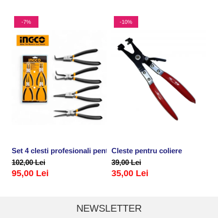
-7%
-10%
Set 4 clesti profesionali pentru sigurante, inele
Cleste pentru coliere
P
102,00 Lei
39,00 Lei
2
95,00 Lei
35,00 Lei
NEWSLETTER