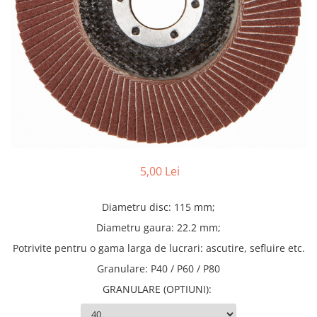
Truse lipit
Drujbe
Scule pentru instalatii
Electrice
Scule pentru taiat
Feronerie
Instrumete masura/accesorii
Motoare universale
Accesorii si consumabile
Unelte casa
Biti si truse biti
Unelte gradina
Burghie si truse burghie
Discuri
Pile si raspile
5,00 Lei
Dalti si spituri
Alte unelte si accesorii
Diametru disc: 115 mm;
Diametru gaura: 22.2 mm;
Potrivite pentru o gama larga de lucrari: ascutire, sefluire etc.
Granulare: P40 / P60 / P80
GRANULARE (OPTIUNI)
: