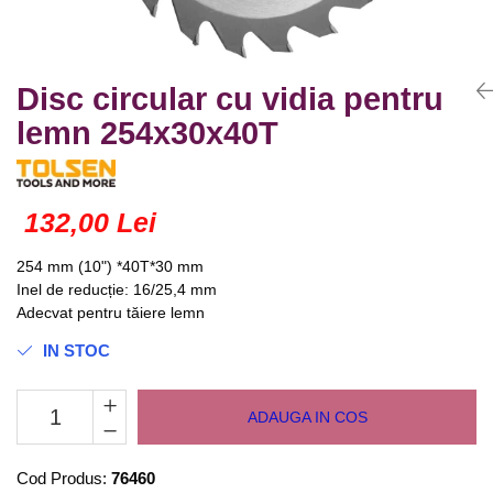
Truse lipit
Drujbe
Scule pentru instalatii
Electrice
Scule pentru taiat
Feronerie
Instrumete masura/accesorii
Disc circular cu vidia pentru
Motoare universale
Accesorii si consumabile
lemn 254x30x40T
Unelte casa
Biti si truse biti
Unelte gradina
Burghie si truse burghie
Discuri
132,00 Lei
Pile si raspile
254 mm (10") *40T*30 mm
Dalti si spituri
Inel de reducție: 16/25,4 mm
Alte unelte si accesorii
Adecvat pentru tăiere lemn
IN STOC
ADAUGA IN COS
Cod Produs:
76460