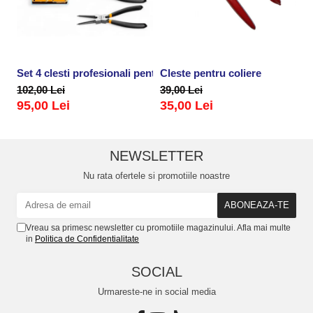
Set 4 clesti profesionali pentru sigurante, inele
Cleste pentru coliere
P
102,00 Lei
39,00 Lei
2
95,00 Lei
35,00 Lei
NEWSLETTER
Nu rata ofertele si promotiile noastre
Vreau sa primesc newsletter cu promotiile magazinului. Afla mai multe
in
Politica de Confidentialitate
SOCIAL
Urmareste-ne in social media