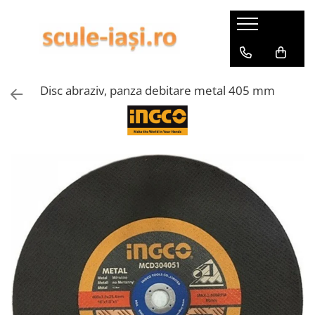
Aparate de sudura si accesorii
Scule electrice
Scule cu acumulator si accesorii
Scule si unelte
Casa si gradina
Auto/Moto
Corpuri de iluminat
Sanitare
Biciclete
Scule pneumatice si accesorii
Accesorii si consumabile
Masini de gaurit si insurubat
Accesorii 20V
Generatoare curent
Accesorii auto
Becuri
Toalete
Anvelope bicicleta,cauciucuri
Scule pneumatice
Chei si truse chei
Disc abraziv, panza debitare metal 405 mm
bicicleta
Aparate de sudura
Polizoare
Pachete 20V
Scari din aluminiu
Scule auto
Aplice LED
Accesorii sanitare
Accesorii
Chei tubulare
Camere bicicleta
Aparate de taiere
Fierastrau electric
Produse 12V
Utilaje agricole
Uleiuri / Lichide / Aditivi
Lanterne
Cabine de dus
Truse chei
Piese bicicleta
Chei fixe / inelare / combinate
Pistol aer
Unelte 20V
Lacate
Piese auto
Lustre
Cazi de baie
Accesorii bicicleta
Accesorii chei
Aparat de spalat
Motocoase&accesorii
Lustre rustic
Lavoare/chiuvete
Manere chei
Iluminat bicicleta
Proiectoare LED
Industriale
Accesorii motocoasa
Scule si unelte de mana
Intrerupatoare
Masini de slefuit
Piese drujba
Clesti
Masini de taiat
Furtun
Foarfeci
Mixere
Servicii
Ciocane
Spacluri si razuitoare
Piese de schimb
Accesorii maturi, mopuri si galeti
Surubelnite
Pistoale vopsit
Bucatarie
Truse scule