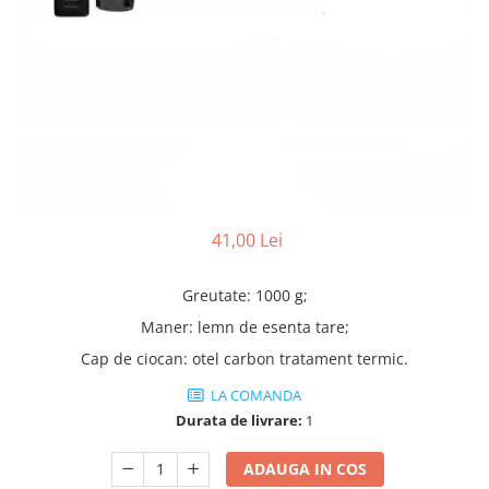
Truse lipit
Drujbe
Scule pentru instalatii
Electrice
Scule pentru taiat
Feronerie
Instrumete masura/accesorii
Motoare universale
Accesorii si consumabile
Unelte casa
Biti si truse biti
Unelte gradina
Burghie si truse burghie
Discuri
Pile si raspile
41,00 Lei
Dalti si spituri
Greutate: 1000 g;
Alte unelte si accesorii
Maner: lemn de esenta tare;
Cap de ciocan: otel carbon tratament termic.
LA COMANDA
Durata de livrare:
1
ADAUGA IN COS