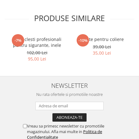
PRODUSE SIMILARE
Set 4 clesti profesionali
Cleste pentru coliere
-7%
-10%
pentru sigurante, inele
39,00 Lei
102,00 Lei
35,00 Lei
95,00 Lei
NEWSLETTER
Nu rata ofertele si promotiile noastre
Vreau sa primesc newsletter cu promotiile
magazinului. Afla mai multe in
Politica de
Confidentialitate