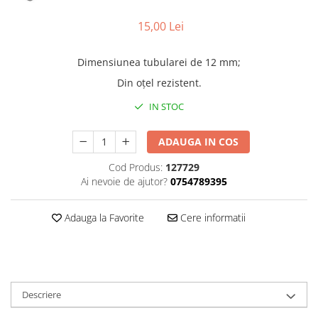
Truse lipit
Drujbe
Scule pentru instalatii
Electrice
15,00 Lei
Scule pentru taiat
Feronerie
Instrumete masura/accesorii
Dimensiunea tubularei de 12 mm;
Motoare universale
Accesorii si consumabile
Din oțel rezistent.
Unelte casa
Biti si truse biti
IN STOC
Unelte gradina
Burghie si truse burghie
Discuri
ADAUGA IN COS
Pile si raspile
Cod Produs:
127729
Dalti si spituri
Ai nevoie de ajutor?
0754789395
Alte unelte si accesorii
Adauga la Favorite
Cere informatii
Descriere