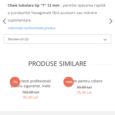
Cheie tubulara tip "T" 12 mm
- permite operarea rapidă
a șuruburilor hexagonale fără accesorii sau mânere
suplimentare.
Informatii conformitate produs
Review-uri
(0)
PRODUSE SIMILARE
Set 4 clesti profesionali
Cleste pentru coliere
-7%
-10%
pentru sigurante, inele
39,00 Lei
102,00 Lei
35,00 Lei
95,00 Lei