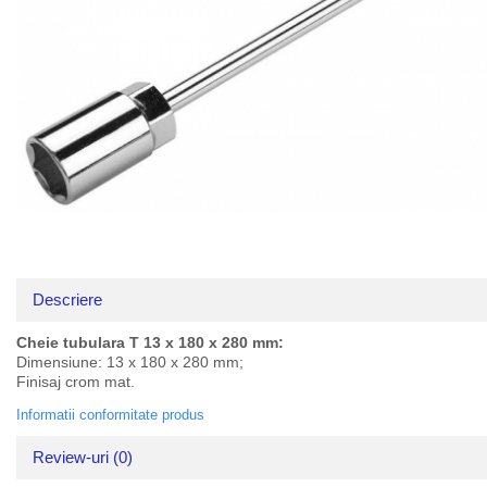
Truse lipit
Drujbe
Clesti
Electrice
Foarfeci
Feronerie
Ciocane
Motoare universale
Spacluri si razuitoare
Unelte casa
Surubelnite
Unelte gradina
Truse scule
Scule pentru instalatii
Scule pentru taiat
Instrumete masura/accesorii
Descriere
Accesorii si consumabile
Biti si truse biti
Cheie tubulara T 13 x 180 x 280 mm:
Burghie si truse burghie
Dimensiune: 13 x 180 x 280 mm;
Finisaj crom mat.
Discuri
Informatii conformitate produs
Pile si raspile
Dalti si spituri
Review-uri
(0)
Alte unelte si accesorii