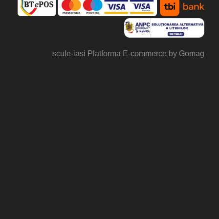
scule-iasi
Platforma E-commerce by Gomag