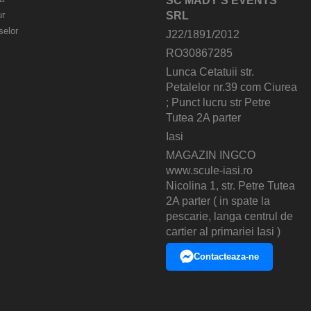
SC MADY'S EVENTS
ur
SRL
selor
J22/1891/2012
RO30867285
Lunca Cetatuii str.
Petalelor nr.39 com Ciurea
; Punct lucru str Petre
Tutea 2A parter
Iasi
MAGAZIN INGCO
www.scule-iasi.ro
Nicolina 1, str. Petre Tutea
2A parter ( in spate la
pescarie, langa centrul de
cartier al primariei Iasi )
Contacteaza-ne