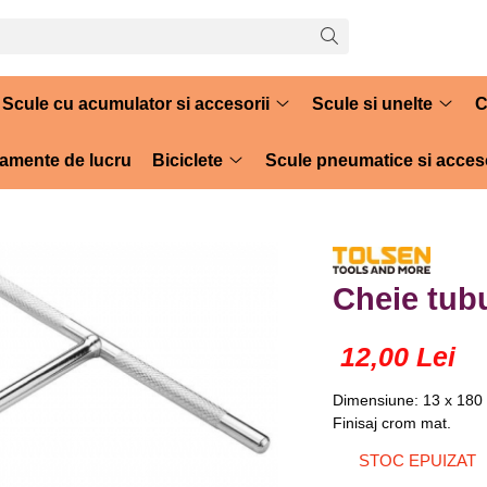
Scule cu acumulator si accesorii
Scule si unelte
C
amente de lucru
Biciclete
Scule pneumatice si acceso
Cheie tub
12,00 Lei
Dimensiune: 13 x 180
Finisaj crom mat.
STOC EPUIZAT