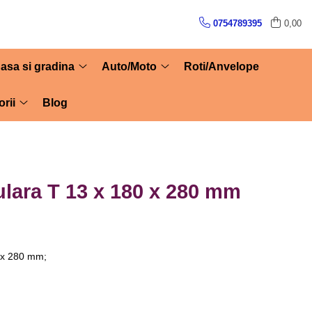
0754789395
0,00
asa si gradina
Auto/Moto
Roti/Anvelope
rii
Blog
ulara T 13 x 180 x 280 mm
 x 280 mm;