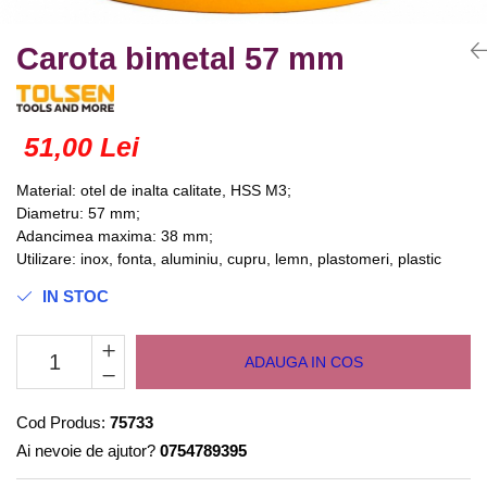
Truse lipit
Drujbe
Scule pentru instalatii
Electrice
Scule pentru taiat
Carota bimetal 57 mm
Feronerie
Instrumete masura/accesorii
Motoare universale
Accesorii si consumabile
Unelte casa
51,00 Lei
Biti si truse biti
Unelte gradina
Burghie si truse burghie
Material: otel de inalta calitate, HSS M3;
Discuri
Diametru: 57 mm;
Pile si raspile
Adancimea maxima: 38 mm;
Utilizare: inox, fonta, aluminiu, cupru, lemn, plastomeri, plastic
Dalti si spituri
IN STOC
Alte unelte si accesorii
ADAUGA IN COS
Cod Produs:
75733
Ai nevoie de ajutor?
0754789395