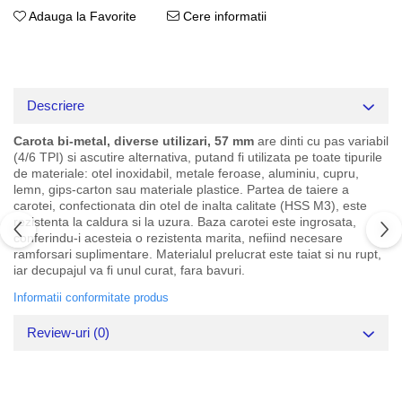
Adauga la Favorite
Cere informatii
Descriere
Carota bi-metal, diverse utilizari, 57 mm
are dinti cu pas variabil
(4/6 TPI) si ascutire alternativa, putand fi utilizata pe toate tipurile
de materiale: otel inoxidabil, metale feroase, aluminiu, cupru,
lemn, gips-carton sau materiale plastice. Partea de taiere a
carotei, confectionata din otel de inalta calitate (HSS M3), este
rezistenta la caldura si la uzura. Baza carotei este ingrosata,
conferindu-i acesteia o rezistenta marita, nefiind necesare
ramforsari suplimentare. Materialul prelucrat este taiat si nu rupt,
iar decupajul va fi unul curat, fara bavuri.
Informatii conformitate produs
Review-uri
(0)