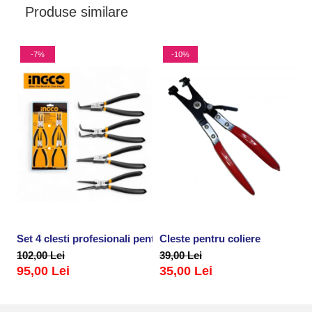
Produse similare
-7%
-10%
Set 4 clesti profesionali pentru sigurante, inele
Cleste pentru coliere
P
102,00 Lei
39,00 Lei
2
95,00 Lei
35,00 Lei