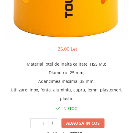
Truse lipit
Drujbe
Scule pentru instalatii
Electrice
Scule pentru taiat
Feronerie
Instrumete masura/accesorii
Motoare universale
Accesorii si consumabile
Unelte casa
Biti si truse biti
Unelte gradina
Burghie si truse burghie
25,00 Lei
Discuri
Pile si raspile
Material: otel de inalta calitate, HSS M3;
Dalti si spituri
Diametru: 25 mm;
Alte unelte si accesorii
Adancimea maxima: 38 mm;
Utilizare: inox, fonta, aluminiu, cupru, lemn, plastomeri,
plastic
IN STOC
ADAUGA IN COS