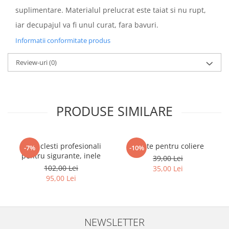
suplimentare. Materialul prelucrat este taiat si nu rupt,
iar decupajul va fi unul curat, fara bavuri.
Informatii conformitate produs
Review-uri
(0)
PRODUSE SIMILARE
Set 4 clesti profesionali
Cleste pentru coliere
-7%
-10%
pentru sigurante, inele
39,00 Lei
102,00 Lei
35,00 Lei
95,00 Lei
NEWSLETTER