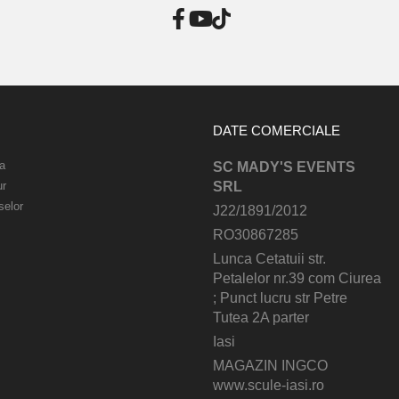
DATE COMERCIALE
a
SC MADY'S EVENTS
ur
SRL
selor
J22/1891/2012
RO30867285
Lunca Cetatuii str.
Petalelor nr.39 com Ciurea
; Punct lucru str Petre
Tutea 2A parter
Iasi
MAGAZIN INGCO
www.scule-iasi.ro