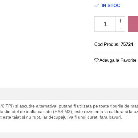
IN STOC
Cod Produs:
75724
Adauga la Favorite
4/6 TPI) si ascutire alternativa, putand fi utilizata pe toate tipurile de m
a din otel de inalta calitate (HSS M3), este rezistenta la caldura si la 
ste taiat si nu rupt, iar decupajul va fi unul curat, fara bavuri.