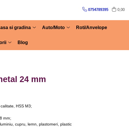
0754789395
0,00
asa si gradina
Auto/Moto
Roti/Anvelope
rii
Blog
metal 24 mm
a calitate, HSS M3;
38 mm;
 aluminiu, cupru, lemn, plastomeri, plastic