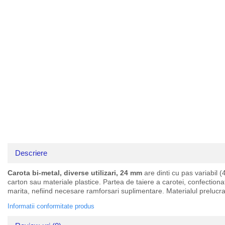
Truse lipit
Drujbe
Clesti
Electrice
Foarfeci
Feronerie
Ciocane
Motoare universale
Spacluri si razuitoare
Unelte casa
Surubelnite
Unelte gradina
Truse scule
Scule pentru instalatii
Scule pentru taiat
Instrumete masura/accesorii
Accesorii si consumabile
Descriere
Biti si truse biti
Burghie si truse burghie
Carota bi-metal, diverse utilizari, 24 mm
are dinti cu pas variabil (
Discuri
carton sau materiale plastice. Partea de taiere a carotei, confectionat
marita, nefiind necesare ramforsari suplimentare. Materialul prelucrat e
Pile si raspile
Dalti si spituri
Informatii conformitate produs
Alte unelte si accesorii