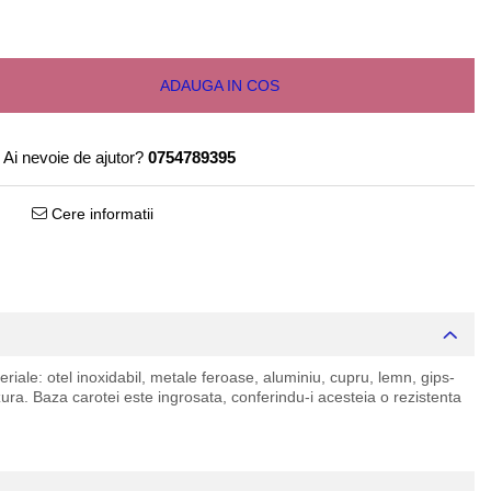
ADAUGA IN COS
Ai nevoie de ajutor?
0754789395
Cere informatii
ateriale: otel inoxidabil, metale feroase, aluminiu, cupru, lemn, gips-
uzura. Baza carotei este ingrosata, conferindu-i acesteia o rezistenta