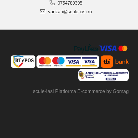
0754789395
vanzari@scule-iasi.ro
scule-iasi
Platforma E-commerce by Gomag