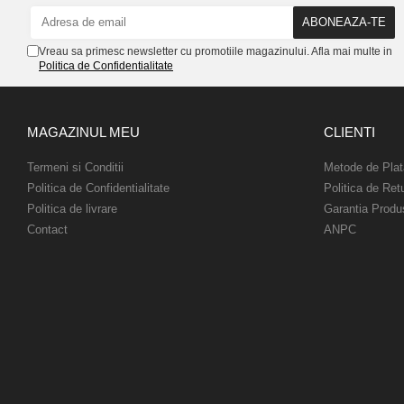
Vreau sa primesc newsletter cu promotiile magazinului. Afla mai multe in
Politica de Confidentialitate
MAGAZINUL MEU
CLIENTI
Termeni si Conditii
Metode de Plat
Politica de Confidentialitate
Politica de Ret
Politica de livrare
Garantia Produ
Contact
ANPC