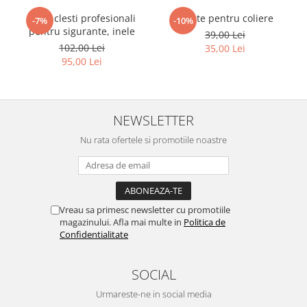
Set 4 clesti profesionali
Cleste pentru coliere
-7%
-10%
pentru sigurante, inele
39,00 Lei
102,00 Lei
35,00 Lei
95,00 Lei
NEWSLETTER
Nu rata ofertele si promotiile noastre
Vreau sa primesc newsletter cu promotiile
magazinului. Afla mai multe in
Politica de
Confidentialitate
SOCIAL
Urmareste-ne in social media