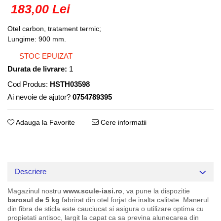
Truse lipit
Drujbe
183,00 Lei
Scule pentru instalatii
Electrice
Scule pentru taiat
Otel carbon, tratament termic;
Feronerie
Instrumete masura/accesorii
Lungime: 900 mm.
Motoare universale
Accesorii si consumabile
STOC EPUIZAT
Unelte casa
Biti si truse biti
Durata de livrare:
1
Unelte gradina
Burghie si truse burghie
Cod Produs:
HSTH03598
Discuri
Ai nevoie de ajutor?
0754789395
Pile si raspile
Dalti si spituri
Adauga la Favorite
Cere informatii
Alte unelte si accesorii
Descriere
Magazinul nostru
www.scule-iasi.ro
, va pune la dispozitie
barosul de 5 kg
fabrirat din otel forjat de inalta calitate. Manerul
din fibra de sticla este cauciucat si asigura o utilizare optima cu
propietati antisoc, largit la capat ca sa previna alunecarea din