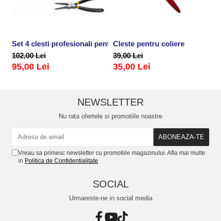
Set 4 clesti profesionali pentru sigurante, inele
Cleste pentru coliere
P
102,00 Lei
39,00 Lei
2
95,00 Lei
35,00 Lei
NEWSLETTER
Nu rata ofertele si promotiile noastre
Vreau sa primesc newsletter cu promotiile magazinului. Afla mai multe
in
Politica de Confidentialitate
SOCIAL
Urmareste-ne in social media